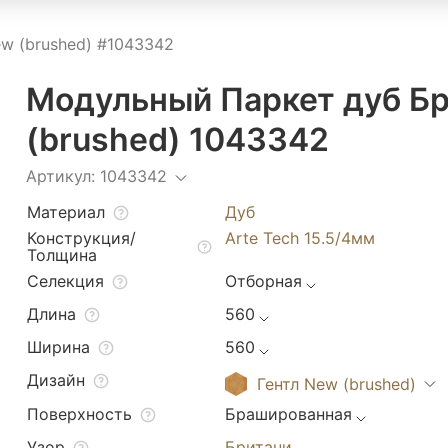
w (brushed) #1043342
Модульный Паркет дуб Бр
(brushed) 1043342
Артикул: 1043342
Материал
Дуб
Конструкция/
Arte Tech 15.5/4мм
Толщина
Селекция
Отборная
Длина
560
Ширина
560
Дизайн
Гентл New (brushed)
Поверхность
Брашированная
Узор
Британи