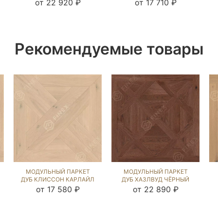
NEW (BRUSHED) 121101
NEW (BRUSHED) 123179
от 22 920 ₽
от 17 710 ₽
Рекомендуемые товары
МОДУЛЬНЫЙ ПАРКЕТ
МОДУЛЬНЫЙ ПАРКЕТ
ДУБ КЛИССОН КАРЛАЙЛ
ДУБ ХАЗЛВУД ЧЁРНЫЙ
NEW (BRUSHED) 120003
ОРЕХ (BRUSHED) 124568
от 17 580 ₽
от 22 890 ₽