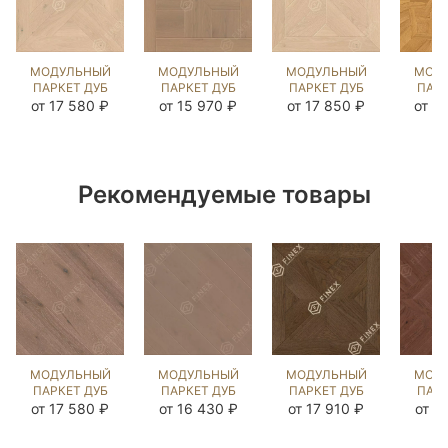
МОДУЛЬНЫЙ
МОДУЛЬНЫЙ
МОДУЛЬНЫЙ
МОД
ПАРКЕТ ДУБ
ПАРКЕТ ДУБ
ПАРКЕТ ДУБ
ПАРК
КЛИССОН
ШОМОН
ШЕНОНСО
ЛАВ
от 17 580 ₽
от 15 970 ₽
от 17 850 ₽
от 5
КАРЛАЙЛ
COLONIAL
КАРЛАЙЛ
ГЕН
NEW
STYLE
NEW
(BR
(BRUSHED)
(BRUSHED)
(BRUSHED)
10
120003
123960
120776
Рекомендуемые товары
МОДУЛЬНЫЙ
МОДУЛЬНЫЙ
МОДУЛЬНЫЙ
МОД
ПАРКЕТ ДУБ
ПАРКЕТ ДУБ
ПАРКЕТ ДУБ
ПАРК
ВИНСЕН
ВИНСЕН
ШЕНОНСО
Л
от 17 580 ₽
от 16 430 ₽
от 17 910 ₽
от 1
(МОДУЛЬ)
(МОДУЛЬ)
MISSISSIPPI
(МО
НОРДИК NEW
РАТЛИН
(BRUSHED)
ЧЁ