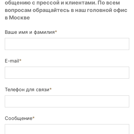
общению с прессой и клиентами. По всем
Utah (Wildwood)
вопросам обращайтесь в наш головной офис
Wharton (Wildwood)
в Москве
Ариосто (Wildwood)
Ваше имя и фамилия
*
Арктик NEW (brushed)
Берт (sanded)
E-mail
*
Бруклин (Brushed)
Верджн (brushed)
Телефон для связи
*
Виксбург (brushed)
Вилетта Натура (brushed)
Сообщение
*
Гентл (brushed)