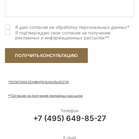
Грецкий Орех (brushed)
Грэм (brushed)
Я даю согласие на обработку персональных данных
*
Дав грей (Brushed)
Я подтверждаю свое согласие на получение
рекламных и информационных рассылок
**
Денвер (Wildwood)
Зимняя сказка (sanded)
ПОЛУЧИТЬ КОНСУЛЬТАЦИЮ
Ирбис (brushed)
Канна (brushed)
*ПОЛИТИКА КОНФИДЕНЦИАЛЬНОСТИ
Карлайл New (brushed)
**Согласие на получение рекламных рассылок
Лотто (Wildwood)
Телефон
+7 (495) 649-85-27
Маллоу (Wildwood)
Маллоу (brushed)
E-mail