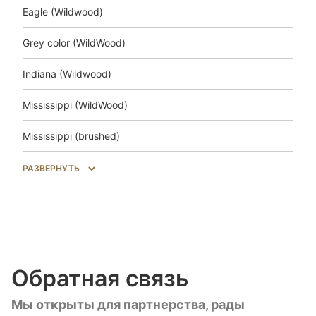
Eagle (Wildwood)
Grey color (WildWood)
Indiana (Wildwood)
Mississippi (WildWood)
Mississippi (brushed)
Salem (WildWood)
РАЗВЕРНУТЬ
Trakai (Wildwood)
Unfinished look (Wildwood)
Unfinished look (brushed)
Обратная связь
Unfinished look Uni (brushed)
Мы открыты для партнерства, рады