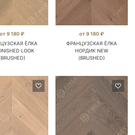
от 9 180 ₽
от 9 180 ₽
ЦУЗСКАЯ ЁЛКА
ФРАНЦУЗСКАЯ ЁЛКА
INISHED LOOK
НОРДИК NEW
(BRUSHED)
(BRUSHED)