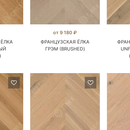
₽
от 9 180 ₽
 ЁЛКА
ФРАНЦУЗСКАЯ ЁЛКА
ФРАН
ЫЙ
ГРЭМ (BRUSHED)
UNF
)