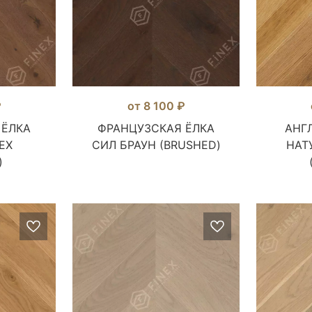
₽
от 8 100 ₽
 ЁЛКА
ФРАНЦУЗСКАЯ ЁЛКА
АНГ
ЕХ
СИЛ БРАУН (BRUSHED)
НАТ
)