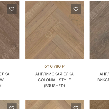
₽
от 6 780 ₽
ЁЛКА
АНГЛИЙСКАЯ ЁЛКА
АНГ
EW
COLONIAL STYLE
ВИКС
)
(BRUSHED)