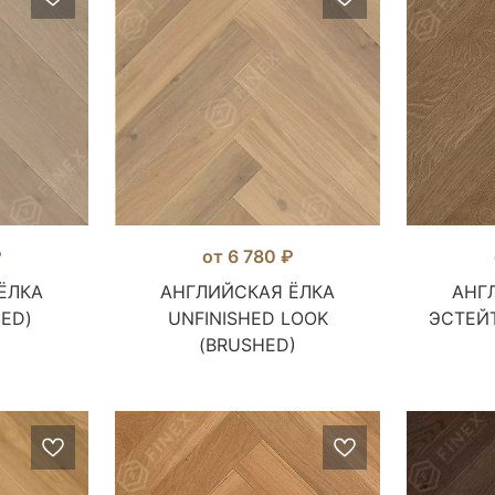
₽
от 6 780 ₽
ЁЛКА
АНГЛИЙСКАЯ ЁЛКА
АНГ
ED)
UNFINISHED LOOK
ЭСТЕЙТ
(BRUSHED)