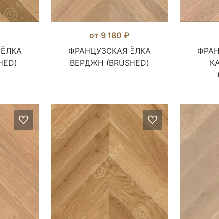
₽
от 9 180 ₽
 ЁЛКА
ФРАНЦУЗСКАЯ ЁЛКА
ФРАН
HED)
ВЕРДЖН (BRUSHED)
К