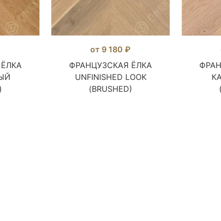
₽
от 9 180 ₽
 ЁЛКА
ФРАНЦУЗСКАЯ ЁЛКА
ФРАН
ЫЙ
UNFINISHED LOOK
К
)
(BRUSHED)