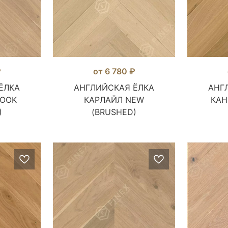
₽
от 6 780 ₽
ЁЛКА
АНГЛИЙСКАЯ ЁЛКА
АНГ
LOOK
КАРЛАЙЛ NEW
КАН
)
(BRUSHED)