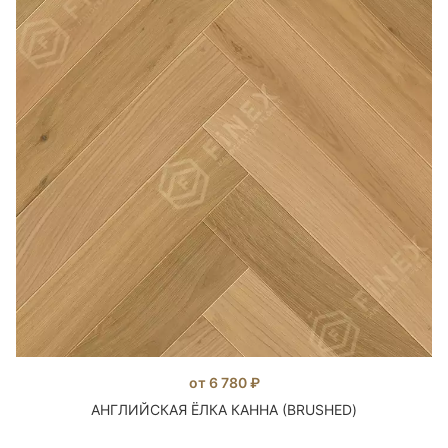
от 6 780 ₽
АНГЛИЙСКАЯ ЁЛКА КАННА (BRUSHED)