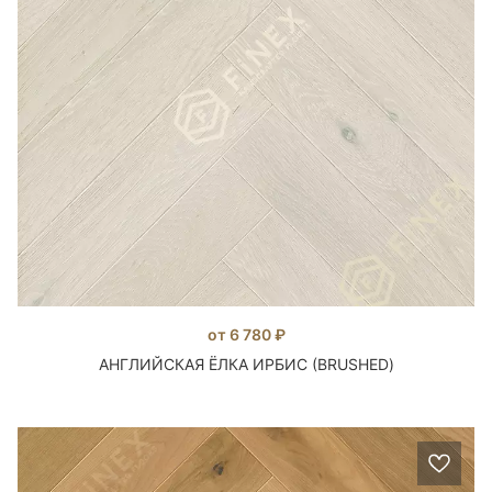
от 6 780 ₽
АНГЛИЙСКАЯ ЁЛКА ИРБИС (BRUSHED)