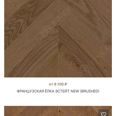
от 8 100 ₽
ФРАНЦУЗСКАЯ ЁЛКА ЭСТЕЙТ NEW (BRUSHED)