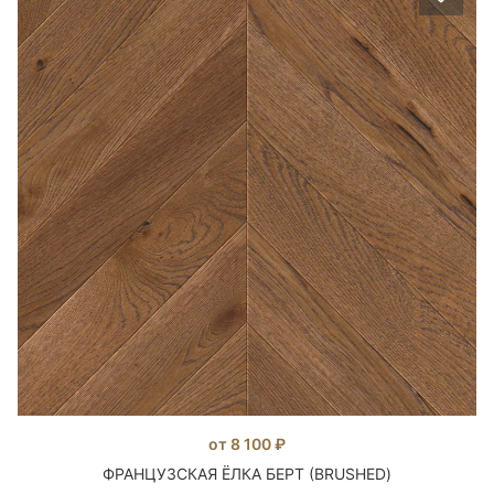
от 8 100 ₽
ФРАНЦУЗСКАЯ ЁЛКА БЕРТ (BRUSHED)