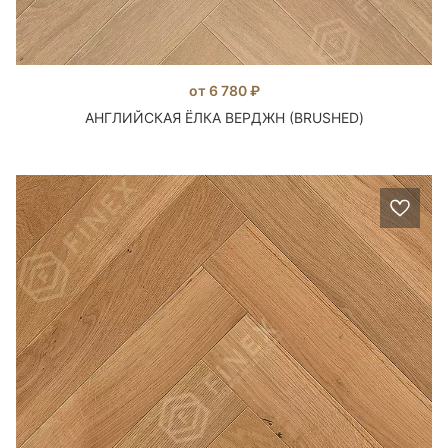
от 6 780 ₽
АНГЛИЙСКАЯ ЁЛКА ВЕРДЖН (BRUSHED)