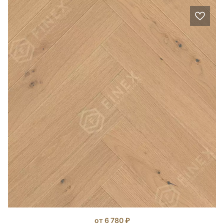
от 6 780 ₽