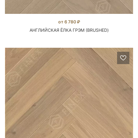
от 6 780 ₽
АНГЛИЙСКАЯ ЁЛКА ГРЭМ (BRUSHED)