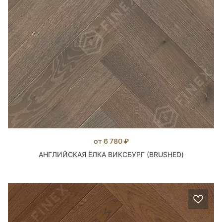
от 6 780 ₽
АНГЛИЙСКАЯ ЁЛКА ВИКСБУРГ (BRUSHED)