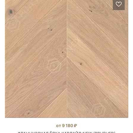
от 9 180 ₽