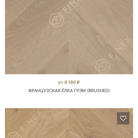
от 9 180 ₽
ФРАНЦУЗСКАЯ ЁЛКА ГРЭМ (BRUSHED)