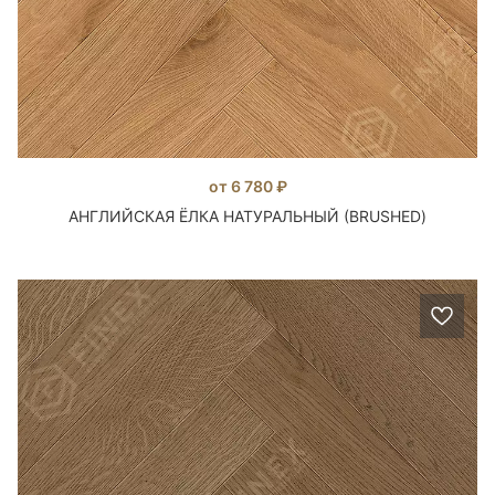
от 6 780 ₽
АНГЛИЙСКАЯ ЁЛКА НАТУРАЛЬНЫЙ (BRUSHED)