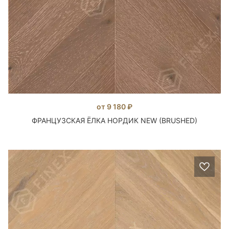
от 9 180 ₽
ФРАНЦУЗСКАЯ ЁЛКА НОРДИК NEW (BRUSHED)