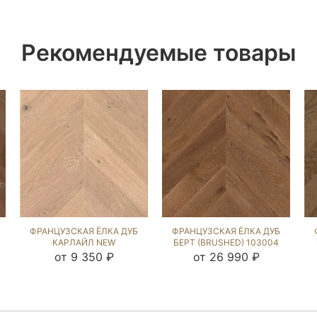
Рекомендуемые товары
ФРАНЦУЗСКАЯ ЁЛКА ДУБ
ФРАНЦУЗСКАЯ ЁЛКА ДУБ
КАРЛАЙЛ NEW
БЕРТ (BRUSHED) 103004
(BRUSHED) 294032
от 9 350 ₽
от 26 990 ₽