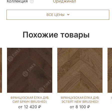
Коллекция
Ориджинал
ВСЕ ЦЕНЫ
Похожие товары
ФРАНЦУЗСКАЯ ЁЛКА ДУБ
ФРАНЦУЗСКАЯ ЁЛКА ДУБ
СИЛ БРАУН (BRUSHED)
ЭСТЕЙТ NEW (BRUSHED)
245875
143615
от 12 420 ₽
от 8 100 ₽