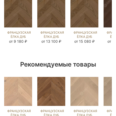
ФРАНЦУЗСКАЯ
ФРАНЦУЗСКАЯ
ФРАНЦУЗСКАЯ
ФРАН
ЁЛКА ДУБ
ЁЛКА ДУБ
ЁЛКА ДУБ
ЁЛК
ЭСТЕЙТ NEW
ЭСТЕЙТ NEW
ЭСТЕЙТ NEW
СИЛ
от 9 180 ₽
от 13 100 ₽
от 15 080 ₽
от 1
(BRUSHED)
(BRUSHED)
(BRUSHED)
(BR
143611
213077
245760
10
Рекомендуемые товары
ФРАНЦУЗСКАЯ
ФРАНЦУЗСКАЯ
ФРАНЦУЗСКАЯ
ФРАН
ЁЛКА ДУБ
ЁЛКА ДУБ
ЁЛКА ДУБ
ЁЛК