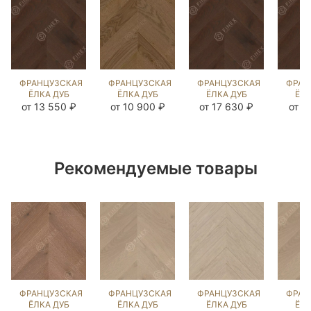
ФРАНЦУЗСКАЯ
ФРАНЦУЗСКАЯ
ФРАНЦУЗСКАЯ
ФРАН
ЁЛКА ДУБ
ЁЛКА ДУБ
ЁЛКА ДУБ
ЁЛК
СИЛ БРАУН
ЭСТЕЙТ NEW
СИЛ БРАУН
СИЛ
от 13 550 ₽
от 10 900 ₽
от 17 630 ₽
от 1
(BRUSHED)
(BRUSHED)
(BRUSHED)
(BR
106316
143612
103591
21
Рекомендуемые товары
ФРАНЦУЗСКАЯ
ФРАНЦУЗСКАЯ
ФРАНЦУЗСКАЯ
ФРАН
ЁЛКА ДУБ
ЁЛКА ДУБ
ЁЛКА ДУБ
ЁЛК