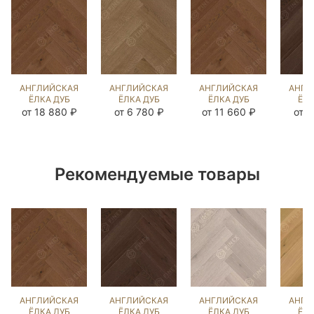
АНГЛИЙСКАЯ
АНГЛИЙСКАЯ
АНГЛИЙСКАЯ
АНГЛ
ЁЛКА ДУБ
ЁЛКА ДУБ
ЁЛКА ДУБ
ЁЛК
ЧЁРНЫЙ
ЭСТЕЙТ NEW
ЧЁРНЫЙ
СИЛ
от 18 880 ₽
от 6 780 ₽
от 11 660 ₽
от 7
ОРЕХ
(BRUSHED)
ОРЕХ
(BR
(BRUSHED)
136563
(BRUSHED)
26
103732
105942
Рекомендуемые товары
АНГЛИЙСКАЯ
АНГЛИЙСКАЯ
АНГЛИЙСКАЯ
АНГЛ
ЁЛКА ДУБ
ЁЛКА ДУБ
ЁЛКА ДУБ
ЁЛК