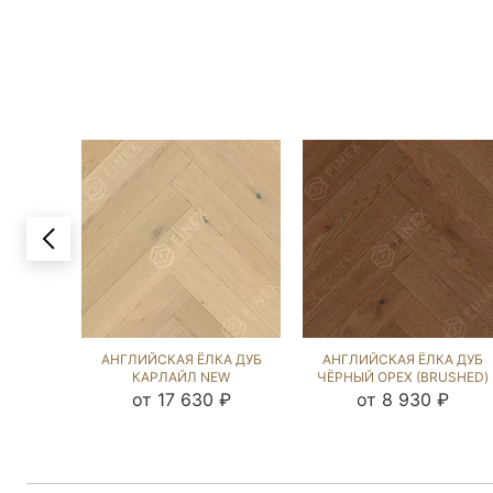
АНГЛИЙСКАЯ ЁЛКА ДУБ
АНГЛИЙСКАЯ ЁЛКА ДУБ
КАРЛАЙЛ NEW
ЧЁРНЫЙ ОРЕХ (BRUSHED)
(BRUSHED) 103363
213146
от 17 630 ₽
от 8 930 ₽