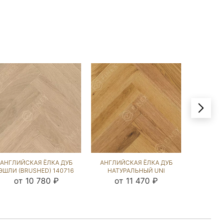
АНГЛИЙСКАЯ ЁЛКА ДУБ
АНГЛИЙСКАЯ ЁЛКА ДУБ
АНГЛИЙ
ЭШЛИ (BRUSHED) 140716
НАТУРАЛЬНЫЙ UNI
ВЕРД
(BRUSHED) 213431
от 10 780 ₽
от 11 470 ₽
от