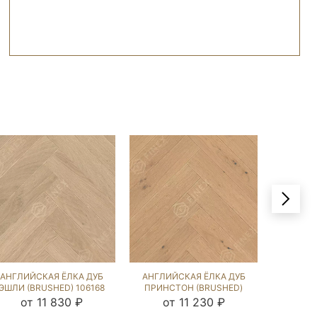
АНГЛИЙСКАЯ ЁЛКА ДУБ
АНГЛИЙСКАЯ ЁЛКА ДУБ
АНГЛИЙ
ЭШЛИ (BRUSHED) 106168
ПРИНСТОН (BRUSHED)
МИЛ
133179
от 11 830 ₽
от 11 230 ₽
от