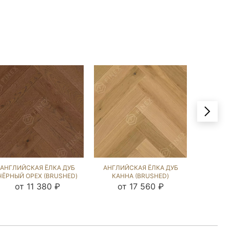
АНГЛИЙСКАЯ ЁЛКА ДУБ
АНГЛИЙСКАЯ ЁЛКА ДУБ
АНГЛИЙ
ЧЁРНЫЙ ОРЕХ (BRUSHED)
КАННА (BRUSHED)
СИЛ Б
133135
103784
от 11 380 ₽
от 17 560 ₽
о