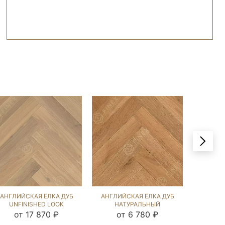
АНГЛИЙСКАЯ ЁЛКА ДУБ
АНГЛИЙСКАЯ ЁЛКА ДУБ
АНГЛИЙ
UNFINISHED LOOK
НАТУРАЛЬНЫЙ
COL
(BRUSHED) 102546
(BRUSHED) 136551
(BRU
от 17 870 ₽
от 6 780 ₽
от