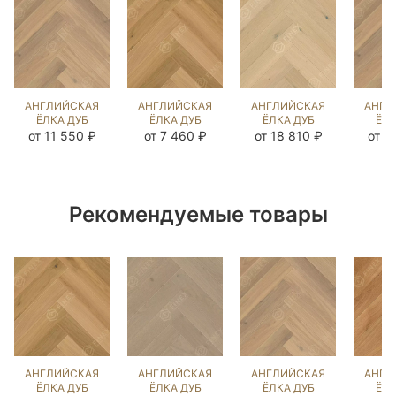
АНГЛИЙСКАЯ
АНГЛИЙСКАЯ
АНГЛИЙСКАЯ
АНГЛ
ЁЛКА ДУБ
ЁЛКА ДУБ
ЁЛКА ДУБ
ЁЛК
UNFINISHED
КАННА
КАРЛАЙЛ
UNFI
от 11 550 ₽
от 7 460 ₽
от 18 810 ₽
от 1
LOOK
(BRUSHED)
NEW
L
(BRUSHED)
267001
(BRUSHED)
(BR
213207
103667
21
Рекомендуемые товары
АНГЛИЙСКАЯ
АНГЛИЙСКАЯ
АНГЛИЙСКАЯ
АНГЛ
ЁЛКА ДУБ
ЁЛКА ДУБ
ЁЛКА ДУБ
ЁЛК