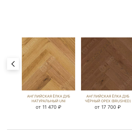
АНГЛИЙСКАЯ ЁЛКА ДУБ
АНГЛИЙСКАЯ ЁЛКА ДУБ
НАТУРАЛЬНЫЙ UNI
ЧЁРНЫЙ ОРЕХ (BRUSHED)
(BRUSHED) 213431
103175
от 11 470 ₽
от 17 700 ₽