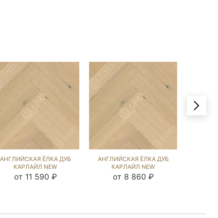
АНГЛИЙСКАЯ ЁЛКА ДУБ
АНГЛИЙСКАЯ ЁЛКА ДУБ
АНГЛИЙ
КАРЛАЙЛ NEW
КАРЛАЙЛ NEW
ВЕРД
(BRUSHED) 106621
(BRUSHED) 293869
от 11 590 ₽
от 8 860 ₽
от