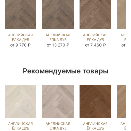
АНГЛИЙСКАЯ
АНГЛИЙСКАЯ
АНГЛИЙСКАЯ
АНГЛ
ЁЛКА ДУБ
ЁЛКА ДУБ
ЁЛКА ДУБ
ЁЛК
ВИКСБУРГ
ВИКСБУРГ
НОРДИК NEW
Г
от 9 770 ₽
от 13 270 ₽
от 7 460 ₽
от 1
(BRUSHED)
(BRUSHED)
(BRUSHED)
(BR
142977
106301
266900
10
Рекомендуемые товары
АНГЛИЙСКАЯ
АНГЛИЙСКАЯ
АНГЛИЙСКАЯ
АНГЛ
ЁЛКА ДУБ
ЁЛКА ДУБ
ЁЛКА ДУБ
ЁЛК