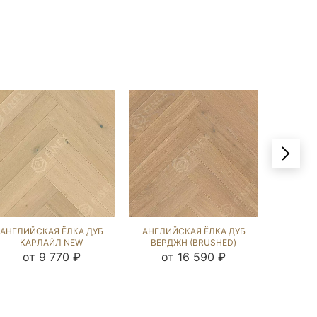
АНГЛИЙСКАЯ ЁЛКА ДУБ
АНГЛИЙСКАЯ ЁЛКА ДУБ
АНГЛИЙ
КАРЛАЙЛ NEW
ВЕРДЖН (BRUSHED)
СИЛ Б
(BRUSHED) 143236
213519
от 9 770 ₽
от 16 590 ₽
о