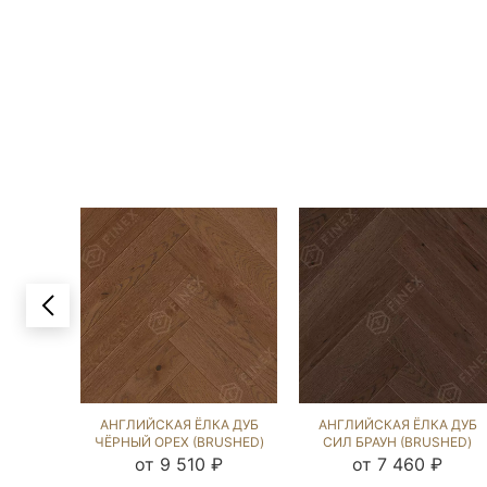
АНГЛИЙСКАЯ ЁЛКА ДУБ
АНГЛИЙСКАЯ ЁЛКА ДУБ
ЧЁРНЫЙ ОРЕХ (BRUSHED)
СИЛ БРАУН (BRUSHED)
143065
266991
от 9 510 ₽
от 7 460 ₽