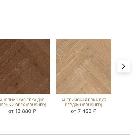
АНГЛИЙСКАЯ ЁЛКА ДУБ
АНГЛИЙСКАЯ ЁЛКА ДУБ
АНГЛИЙ
ЧЁРНЫЙ ОРЕХ (BRUSHED)
ВЕРДЖН (BRUSHED)
ВИКСБ
103732
266995
от 18 880 ₽
от 7 460 ₽
от