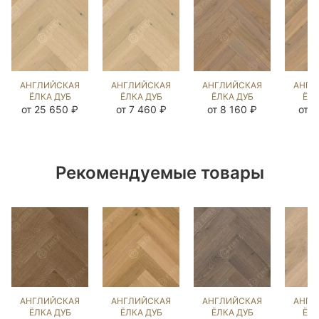
АНГЛИЙСКАЯ
АНГЛИЙСКАЯ
АНГЛИЙСКАЯ
АНГЛ
ЁЛКА ДУБ
ЁЛКА ДУБ
ЁЛКА ДУБ
ЁЛК
КАРЛАЙЛ
КАРЛАЙЛ
COLONIAL
UNFI
от 25 650 ₽
от 7 460 ₽
от 8 160 ₽
от 9
NEW
NEW
STYLE
L
(BRUSHED)
(BRUSHED)
(BRUSHED)
(BR
103216
266967
142929
14
Рекомендуемые товары
АНГЛИЙСКАЯ
АНГЛИЙСКАЯ
АНГЛИЙСКАЯ
АНГЛ
ЁЛКА ДУБ
ЁЛКА ДУБ
ЁЛКА ДУБ
ЁЛК