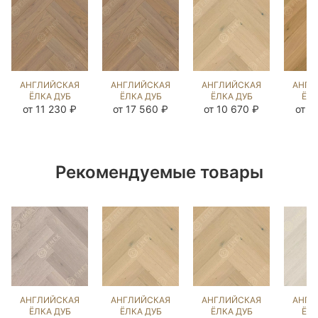
АНГЛИЙСКАЯ
АНГЛИЙСКАЯ
АНГЛИЙСКАЯ
АНГЛ
ЁЛКА ДУБ
ЁЛКА ДУБ
ЁЛКА ДУБ
ЁЛК
COLONIAL
COLONIAL
КАРЛАЙЛ
К
от 11 230 ₽
от 17 560 ₽
от 10 670 ₽
от 1
STYLE
STYLE
NEW
(BR
(BRUSHED)
(BRUSHED)
(BRUSHED)
21
213753
103726
132466
Рекомендуемые товары
АНГЛИЙСКАЯ
АНГЛИЙСКАЯ
АНГЛИЙСКАЯ
АНГЛ
ЁЛКА ДУБ
ЁЛКА ДУБ
ЁЛКА ДУБ
ЁЛК