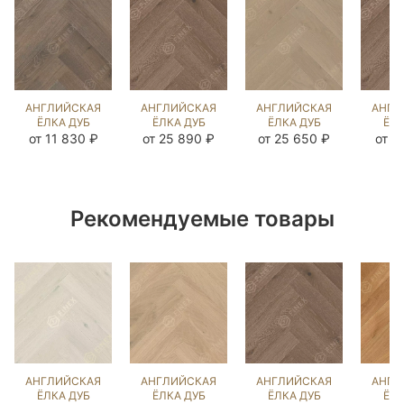
АНГЛИЙСКАЯ
АНГЛИЙСКАЯ
АНГЛИЙСКАЯ
АНГЛ
ЁЛКА ДУБ
ЁЛКА ДУБ
ЁЛКА ДУБ
ЁЛК
ВИКСБУРГ
НОРДИК NEW
ГРЭМ
НОРД
от 11 830 ₽
от 25 890 ₽
от 25 650 ₽
от 1
(BRUSHED)
(BRUSHED)
(BRUSHED)
(BR
105931
103114
103505
10
Рекомендуемые товары
АНГЛИЙСКАЯ
АНГЛИЙСКАЯ
АНГЛИЙСКАЯ
АНГЛ
ЁЛКА ДУБ
ЁЛКА ДУБ
ЁЛКА ДУБ
ЁЛК