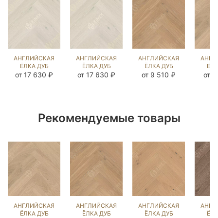
АНГЛИЙСКАЯ
АНГЛИЙСКАЯ
АНГЛИЙСКАЯ
АНГЛ
ЁЛКА ДУБ
ЁЛКА ДУБ
ЁЛКА ДУБ
ЁЛК
ИРБИС
ИРБИС
ВЕРДЖН
Э
от 17 630 ₽
от 17 630 ₽
от 9 510 ₽
от 9
(BRUSHED)
(BRUSHED)
(BRUSHED)
(BR
102902
103819
143307
29
Рекомендуемые товары
АНГЛИЙСКАЯ
АНГЛИЙСКАЯ
АНГЛИЙСКАЯ
АНГЛ
ЁЛКА ДУБ
ЁЛКА ДУБ
ЁЛКА ДУБ
ЁЛК