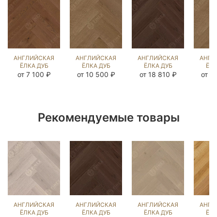
АНГЛИЙСКАЯ
АНГЛИЙСКАЯ
АНГЛИЙСКАЯ
АНГЛ
ЁЛКА ДУБ
ЁЛКА ДУБ
ЁЛКА ДУБ
ЁЛК
ЧЁРНЫЙ
ЭСТЕЙТ NEW
СИЛ БРАУН
ЭСТЕ
от 7 100 ₽
от 10 500 ₽
от 18 810 ₽
от 1
ОРЕХ
(BRUSHED)
(BRUSHED)
(BR
(BRUSHED)
143603
103554
21
143070
Рекомендуемые товары
АНГЛИЙСКАЯ
АНГЛИЙСКАЯ
АНГЛИЙСКАЯ
АНГЛ
ЁЛКА ДУБ
ЁЛКА ДУБ
ЁЛКА ДУБ
ЁЛК