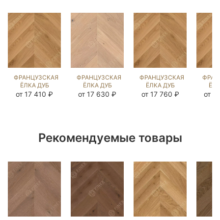
ФРАНЦУЗСКАЯ
ФРАНЦУЗСКАЯ
ФРАНЦУЗСКАЯ
ФРАН
ЁЛКА ДУБ
ЁЛКА ДУБ
ЁЛКА ДУБ
ЁЛК
НАТУРАЛЬНЫЙ
КАРЛАЙЛ
НАТУРАЛЬНЫЙ
НАТУ
от 17 410 ₽
от 17 630 ₽
от 17 760 ₽
от 1
(BRUSHED)
NEW
(BRUSHED)
(BR
102633
(BRUSHED)
106736
14
103073
Рекомендуемые товары