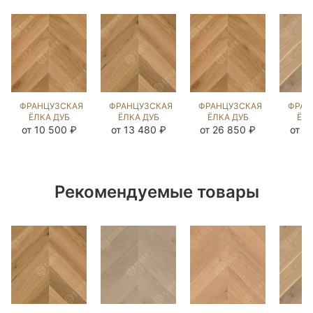
ФРАНЦУЗСКАЯ
ФРАНЦУЗСКАЯ
ФРАНЦУЗСКАЯ
ФРАН
ЁЛКА ДУБ
ЁЛКА ДУБ
ЁЛКА ДУБ
ЁЛК
НАТУРАЛЬНЫЙ
КАННА
НАТУРАЛЬНЫЙ
UNFI
от 10 500 ₽
от 13 480 ₽
от 26 850 ₽
от 1
(BRUSHED)
(BRUSHED)
(BRUSHED)
L
143329
105895
103494
(BR
14
Рекомендуемые товары