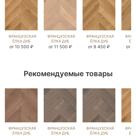
ФРАНЦУЗСКАЯ
ФРАНЦУЗСКАЯ
ФРАНЦУЗСКАЯ
ФРАН
ЁЛКА ДУБ
ЁЛКА ДУБ
ЁЛКА ДУБ
ЁЛК
НАТУРАЛЬНЫЙ
КАРЛАЙЛ
НАТУРАЛЬНЫЙ
К
от 10 500 ₽
от 11 500 ₽
от 9 450 ₽
от 1
(BRUSHED)
NEW
UNI
(BR
143329
(BRUSHED)
(BRUSHED)
14
143245
140736
Рекомендуемые товары
ФРАНЦУЗСКАЯ
ФРАНЦУЗСКАЯ
ФРАНЦУЗСКАЯ
ФРАН
ЁЛКА ДУБ
ЁЛКА ДУБ
ЁЛКА ДУБ
ЁЛК