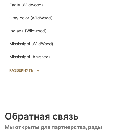
Eagle (Wildwood)
Grey color (WildWood)
Indiana (Wildwood)
Mississippi (WildWood)
Mississippi (brushed)
Salem (WildWood)
РАЗВЕРНУТЬ
Trakai (Wildwood)
Unfinished look (Wildwood)
Unfinished look (brushed)
Обратная связь
Unfinished look Uni (brushed)
Мы открыты для партнерства, рады