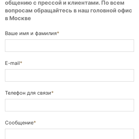
общению с прессой и клиентами. По всем
Utah (Wildwood)
вопросам обращайтесь в наш головной офис
Wharton (Wildwood)
в Москве
Ариосто (Wildwood)
Ваше имя и фамилия
*
Арктик NEW (brushed)
Берт (sanded)
E-mail
*
Бруклин (Brushed)
Верджн (brushed)
Телефон для связи
*
Виксбург (brushed)
Вилетта Натура (brushed)
Сообщение
*
Гентл (brushed)