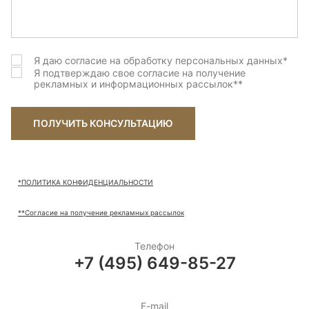
Грецкий Орех (brushed)
Грэм (brushed)
Я даю согласие на обработку персональных данных
*
Дав грей (Brushed)
Я подтверждаю свое согласие на получение
рекламных и информационных рассылок
**
Денвер (Wildwood)
Зимняя сказка (sanded)
ПОЛУЧИТЬ КОНСУЛЬТАЦИЮ
Ирбис (brushed)
Канна (brushed)
*ПОЛИТИКА КОНФИДЕНЦИАЛЬНОСТИ
Карлайл New (brushed)
**Согласие на получение рекламных рассылок
Лотто (Wildwood)
Телефон
+7 (495) 649-85-27
Маллоу (Wildwood)
Маллоу (brushed)
E-mail