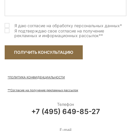
Грецкий Орех (brushed)
Грэм (brushed)
Я даю согласие на обработку персональных данных
*
Дав грей (Brushed)
Я подтверждаю свое согласие на получение
рекламных и информационных рассылок
**
Денвер (Wildwood)
Зимняя сказка (sanded)
ПОЛУЧИТЬ КОНСУЛЬТАЦИЮ
Ирбис (brushed)
Канна (brushed)
*ПОЛИТИКА КОНФИДЕНЦИАЛЬНОСТИ
Карлайл New (brushed)
**Согласие на получение рекламных рассылок
Лотто (Wildwood)
Телефон
+7 (495) 649-85-27
Маллоу (Wildwood)
Маллоу (brushed)
E-mail