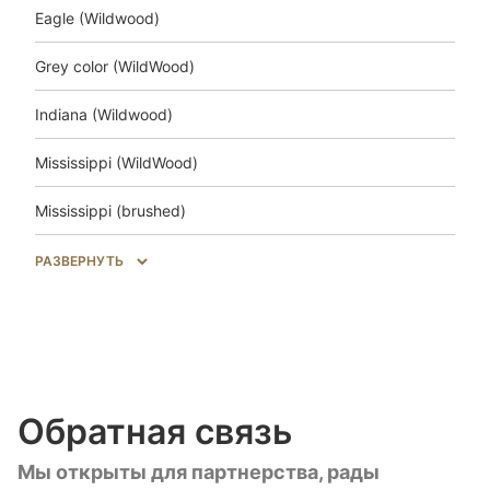
Eagle (Wildwood)
Grey color (WildWood)
Indiana (Wildwood)
Mississippi (WildWood)
Mississippi (brushed)
Salem (WildWood)
РАЗВЕРНУТЬ
Trakai (Wildwood)
Unfinished look (Wildwood)
Unfinished look (brushed)
Обратная связь
Unfinished look Uni (brushed)
Мы открыты для партнерства, рады