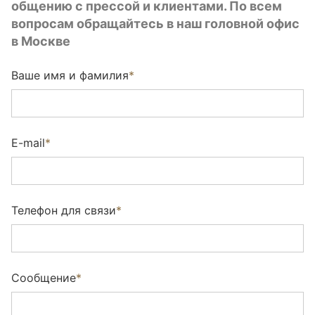
общению с прессой и клиентами. По всем
Utah (Wildwood)
вопросам обращайтесь в наш головной офис
Wharton (Wildwood)
в Москве
Ариосто (Wildwood)
Ваше имя и фамилия
*
Арктик NEW (brushed)
Берт (sanded)
E-mail
*
Бруклин (Brushed)
Верджн (brushed)
Телефон для связи
*
Виксбург (brushed)
Вилетта Натура (brushed)
Сообщение
*
Гентл (brushed)