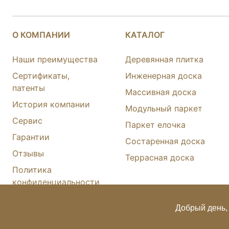
Зимняя сказка (sanded)
Ирбис (brushed)
О КОМПАНИИ
КАТАЛОГ
Канна (brushed)
Наши преимущества
Деревянная плитка
Сертификаты,
Инженерная доска
Карлайл New (brushed)
патенты
Массивная доска
История компании
Лотто (Wildwood)
Модульный паркет
Сервис
Паркет елочка
Маллоу (Wildwood)
Гарантии
Состаренная доска
Отзывы
Маллоу (brushed)
Террасная доска
Политика
Мерлетто (brushed)
конфиденциальности
Карта сайта
Милта (brushed)
Добрый день, 
© FINEX 2001-2026