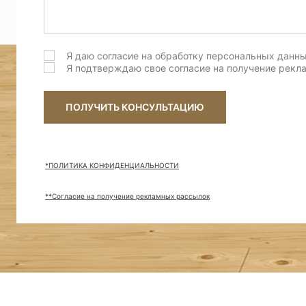
Бруклин (Brushed)
Верджн (brushed)
Я даю согласие на обработку персональных данн
Я подтверждаю свое согласие на получение рек
Виксбург (brushed)
ПОЛУЧИТЬ КОНСУЛЬТАЦИЮ
Вилетта Натура (brushed)
Гентл (brushed)
*ПОЛИТИКА КОНФИДЕНЦИАЛЬНОСТИ
Грецкий Орех (brushed)
**Согласие на получение рекламных рассылок
Грэм (brushed)
Дав грей (Brushed)
Денвер (Wildwood)