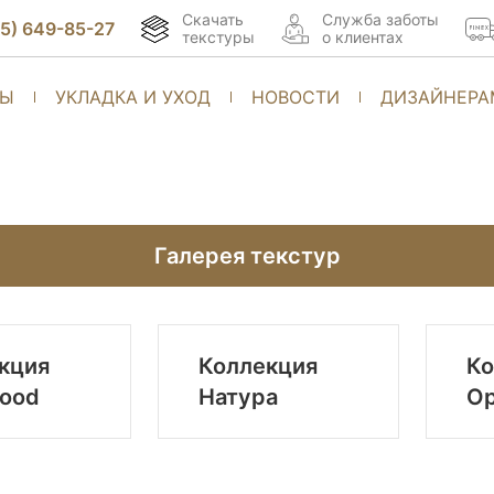
Скачать
Cлужба заботы
95) 649-85-27
текстуры
о клиентах
ТЫ
УКЛАДКА И УХОД
НОВОСТИ
ДИЗАЙНЕРА
Галерея текстур
кция
Коллекция
Ко
ood
Натура
О