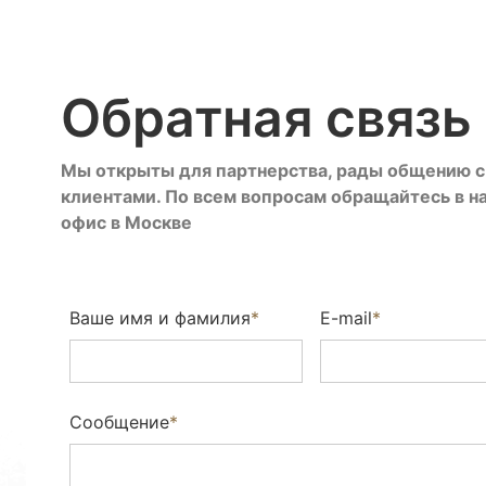
Trakai (Wildwood)
Unfinished look (Wildwood)
Обратная связь
Unfinished look (brushed)
Мы открыты для партнерства, рады общению с
Unfinished look Uni (brushed)
клиентами. По всем вопросам обращайтесь в н
офис в Москве
Utah (Wildwood)
Wharton (Wildwood)
Ваше имя и фамилия
*
E-mail
*
Ариосто (Wildwood)
Арктик NEW (brushed)
Сообщение
*
Берт (sanded)