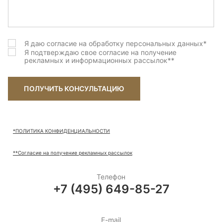
Грецкий Орех (brushed)
Грэм (brushed)
Я даю согласие на обработку персональных данных
*
Дав грей (Brushed)
Я подтверждаю свое согласие на получение
рекламных и информационных рассылок
**
Денвер (Wildwood)
Зимняя сказка (sanded)
ПОЛУЧИТЬ КОНСУЛЬТАЦИЮ
Ирбис (brushed)
Канна (brushed)
*ПОЛИТИКА КОНФИДЕНЦИАЛЬНОСТИ
Карлайл New (brushed)
**Согласие на получение рекламных рассылок
Лотто (Wildwood)
Телефон
+7 (495) 649-85-27
Маллоу (Wildwood)
Маллоу (brushed)
E-mail