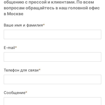
общению с прессой и клиентами. По всем
Utah (Wildwood)
вопросам обращайтесь в наш головной офис
Wharton (Wildwood)
в Москве
Ариосто (Wildwood)
Ваше имя и фамилия
*
Арктик NEW (brushed)
Берт (sanded)
E-mail
*
Бруклин (Brushed)
Верджн (brushed)
Телефон для связи
*
Виксбург (brushed)
Вилетта Натура (brushed)
Сообщение
*
Гентл (brushed)