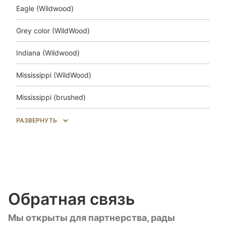
Eagle (Wildwood)
Grey color (WildWood)
Indiana (Wildwood)
Mississippi (WildWood)
Mississippi (brushed)
Salem (WildWood)
РАЗВЕРНУТЬ
Trakai (Wildwood)
Unfinished look (Wildwood)
Unfinished look (brushed)
Обратная связь
Unfinished look Uni (brushed)
Мы открыты для партнерства, рады