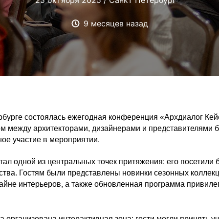
25 октября 2025 / Санкт Петербург
9 месяцев назад
ербурге состоялась ежегодная конференция «Архдиалог Кей
м между архитекторами, дизайнерами и представителями б
ое участие в мероприятии.
ал одной из центральных точек притяжения: его посетили б
тва. Гостям были представлены новинки сезонных коллекц
айне интерьеров, а также обновленная программа привилег
 организована интерактивная зона: гости могли принять уч