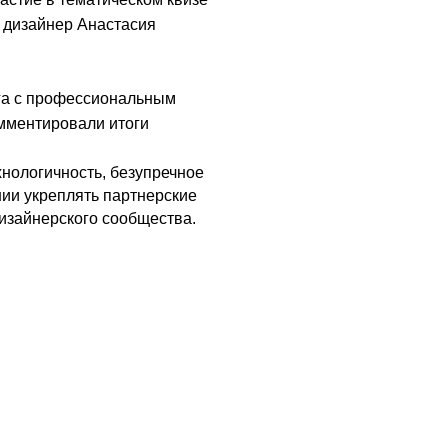
 дизайнер Анастасия 
га с профессиональным 
ментировали итоги 
ологичность, безупречное 
ии укреплять партнерские 
изайнерского сообщества.