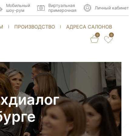
Мобильный
Виртуальная
Личный кабинет
шоу-рум
примерочная
М
ПРОИЗВОДСТВО
АДРЕСА САЛОНОВ
0
0
рхдиалог
бурге