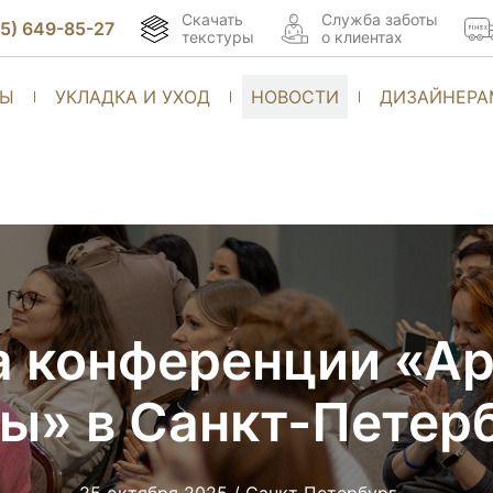
Скачать
Cлужба заботы
95) 649-85-27
текстуры
о клиентах
ТЫ
УКЛАДКА И УХОД
НОВОСТИ
ДИЗАЙНЕРА
а конференции «А
ы» в Санкт-Петер