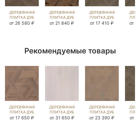
ДЕРЕВЯННАЯ
ДЕРЕВЯННАЯ
ДЕРЕВЯННАЯ
ДЕРЕ
ПЛИТКА ДУБ
ПЛИТКА ДУБ
ПЛИТКА ДУБ
ПЛИТ
ЛИБРОН
АРЕЦЦО
КУБ
от 26 580 ₽
от 21 840 ₽
от 17 410 ₽
от 2
MISSISSIPPI
MISSISSIPPI
MISSISSIPPI
MISS
(BRUSHED)
(BRUSHED)
(BRUSHED)
(BR
329940
101587
101572
10
Рекомендуемые товары
ДЕРЕВЯННАЯ
ДЕРЕВЯННАЯ
ДЕРЕВЯННАЯ
ДЕРЕ
ПЛИТКА ДУБ
ПЛИТКА ДУБ
ПЛИТКА ДУБ
ПЛИТ
ТЕССЕРИО
ЛИБРОН
ЭСАГОНО
ЭФ
от 17 650 ₽
от 31 650 ₽
от 23 390 ₽
от 2
РАТЛИН
ЗИМНЯЯ
РАТЛИН
MISS
(BRUSHED)
СКАЗКА
(BRUSHED)
(BR
100433
(SANDED)
100442
33
329941