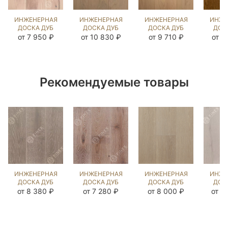
ИНЖЕНЕРНАЯ
ИНЖЕНЕРНАЯ
ИНЖЕНЕРНАЯ
ИНЖЕ
ДОСКА ДУБ
ДОСКА ДУБ
ДОСКА ДУБ
ДОС
ПРИНСТОН
СТЭЙН
ВЕРДЖН
С
от 7 950 ₽
от 10 830 ₽
от 9 710 ₽
от 1
(SANDED)
(BRUSHED)
(BRUSHED)
(SA
143763
143673
143855
81
Рекомендуемые товары
ИНЖЕНЕРНАЯ
ИНЖЕНЕРНАЯ
ИНЖЕНЕРНАЯ
ИНЖЕ
ДОСКА ДУБ
ДОСКА ДУБ
ДОСКА ДУБ
ДОС
ВИКСБУРГ
НОРДИК NEW
МИЛТА OIL
ДАВ
от 8 380 ₽
от 7 280 ₽
от 8 000 ₽
от 1
(BRUSHED)
(BRUSHED)
(BRUSHED)
(BR
110342
143683
1042457
41