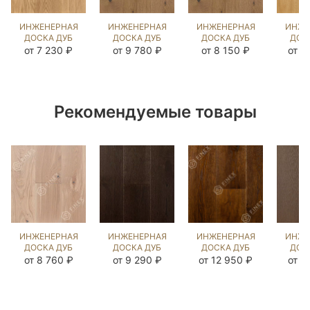
ИНЖЕНЕРНАЯ
ИНЖЕНЕРНАЯ
ИНЖЕНЕРНАЯ
ИНЖЕ
ДОСКА ДУБ
ДОСКА ДУБ
ДОСКА ДУБ
ДОС
UNFINISHED
РЕЧИНТО
РЕЧИНТО
ГЕН
от 7 230 ₽
от 9 780 ₽
от 8 150 ₽
от 1
LOOK UNI
NEW
NEW
(BR
(BRUSHED)
(BRUSHED)
(BRUSHED)
10
140274
1041479
1040084
Рекомендуемые товары
ИНЖЕНЕРНАЯ
ИНЖЕНЕРНАЯ
ИНЖЕНЕРНАЯ
ИНЖЕ
ДОСКА ДУБ
ДОСКА ДУБ
ДОСКА ДУБ
ДОС
COLONIAL
ДАСК
XVII ВЕК
ТИ
от 8 760 ₽
от 9 290 ₽
от 12 950 ₽
от 1
STYLE
(BRUSHED)
(BRUSHED)
(BR
(BRUSHED)
1038311
570963
13
143693