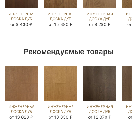
ИНЖЕНЕРНАЯ
ИНЖЕНЕРНАЯ
ИНЖЕНЕРНАЯ
ИНЖЕ
ДОСКА ДУБ
ДОСКА ДУБ
ДОСКА ДУБ
ДОС
ЧЁРНЫЙ
БЕРТ
ФЛЭТ УАЙТ
СТР
от 9 430 ₽
от 15 390 ₽
от 9 290 ₽
от 1
ОРЕХ
(SANDED)
(BRUSHED)
(BR
(SANDED)
892637
1040962
10
412968
Рекомендуемые товары
ИНЖЕНЕРНАЯ
ИНЖЕНЕРНАЯ
ИНЖЕНЕРНАЯ
ИНЖЕ
ДОСКА ДУБ
ДОСКА ДУБ
ДОСКА ДУБ
ДОС
ЗАКАТ
СЕНТ
MISSISSIPPI
Б
от 13 820 ₽
от 10 830 ₽
от 12 070 ₽
от 7
(BRUSHED)
(BRUSHED)
(BRUSHED)
(SA
135922
143947
109569
42