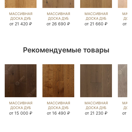
МАССИВНАЯ
МАССИВНАЯ
МАССИВНАЯ
МАС
ДОСКА ДУБ
ДОСКА ДУБ
ДОСКА ДУБ
ДОС
НАТУРАЛЬНЫЙ
РЕЧИНТО
COLONIAL
КА
от 21 420 ₽
от 26 690 ₽
от 21 660 ₽
от 2
UNI
NEW
STYLE UNI
(BRUSHED)
(BRUSHED)
(BRUSHED)
(BR
902306
1044350
128317
90
Рекомендуемые товары
МАССИВНАЯ
МАССИВНАЯ
МАССИВНАЯ
МАС
ДОСКА ДУБ
ДОСКА ДУБ
ДОСКА ДУБ
ДОС
МИДЛ
18 ВЕК
БЬЁРН
ВИК
от 15 000 ₽
от 16 490 ₽
от 21 230 ₽
от 2
(BRUSHED)
(BRUSHED)
(BRUSHED)
(BR
902360
1044375
902049
90