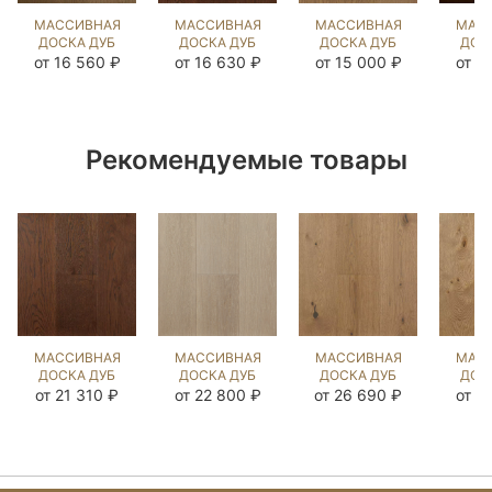
МАССИВНАЯ
МАССИВНАЯ
МАССИВНАЯ
МАС
ДОСКА ДУБ
ДОСКА ДУБ
ДОСКА ДУБ
ДОС
ЭСТЕЙТ NEW
СИЛ БРАУН
ФЛЭТ УАЙТ
ЧЁ
от 16 560 ₽
от 16 630 ₽
от 15 000 ₽
от 1
(BRUSHED)
(BRUSHED)
(BRUSHED)
О
902387
902323
1044370
(BR
90
Рекомендуемые товары
МАССИВНАЯ
МАССИВНАЯ
МАССИВНАЯ
МАС
ДОСКА ДУБ
ДОСКА ДУБ
ДОСКА ДУБ
ДОС
СИЛ БРАУН
МИЛТА OIL
РЕЧИНТО
РИД
от 21 310 ₽
от 22 800 ₽
от 26 690 ₽
от 1
(BRUSHED)
(BRUSHED)
NEW
(BR
902319
1044404
(BRUSHED)
10
1044350