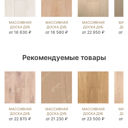
МАССИВНАЯ
МАССИВНАЯ
МАССИВНАЯ
МАС
ДОСКА ДУБ
ДОСКА ДУБ
ДОСКА ДУБ
ДОС
ИРБИС
СТЭЙН
ФИАТО
МИЛ
от 16 630 ₽
от 16 560 ₽
от 22 950 ₽
от 2
(BRUSHED)
(SANDED)
(BRUSHED)
(BR
902285
902069
1044340
10
Рекомендуемые товары
МАССИВНАЯ
МАССИВНАЯ
МАССИВНАЯ
МАС
ДОСКА ДУБ
ДОСКА ДУБ
ДОСКА ДУБ
ДОС
ПРИНСТОН
COLONIAL
UNFINISHED
КА
от 22 870 ₽
от 21 230 ₽
от 23 500 ₽
от 2
(SANDED)
STYLE
LOOK UNI
902202
(SANDED)
(BRUSHED)
(BR