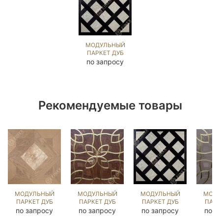
МОДУЛЬНЫЙ
ПАРКЕТ ДУБ
ВЕРСАЛЬ С
по запросу
КАМНЕМ
БОТТИЧИНО
СЕМИКЛАССИКО
BLACK
(BRUSHED)
Рекомендуемые товары
127830
МОДУЛЬНЫЙ
МОДУЛЬНЫЙ
МОДУЛЬНЫЙ
МОД
ПАРКЕТ ДУБ
ПАРКЕТ ДУБ
ПАРКЕТ ДУБ
ПАРК
ДАФФИЛД С
ЛАВАРДИН С
ВЕРСАЛЬ С
ЛАВА
по запросу
по запросу
по запросу
по з
КАМНЕМ
ЛАТУНЬЮ
КАМНЕМ
ЛА