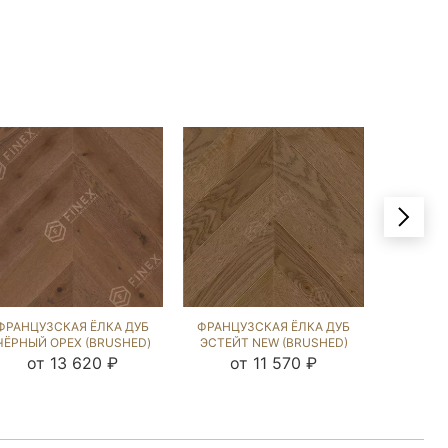
ФРАНЦУЗСКАЯ ЁЛКА ДУБ
ФРАНЦУЗСКАЯ ЁЛКА ДУБ
ФРАНЦУ
ЧЁРНЫЙ ОРЕХ (BRUSHED)
ЭСТЕЙТ NEW (BRUSHED)
ВЕРД
107821
213195
от 13 620 ₽
от 11 570 ₽
от