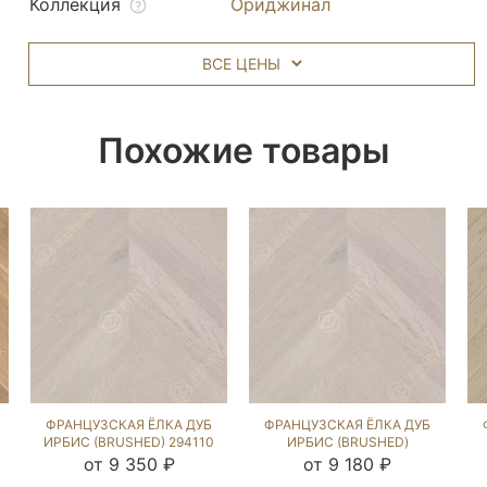
Коллекция
Ориджинал
ВСЕ ЦЕНЫ
Похожие товары
ФРАНЦУЗСКАЯ ЁЛКА ДУБ
ФРАНЦУЗСКАЯ ЁЛКА ДУБ
ИРБИС (BRUSHED) 294110
ИРБИС (BRUSHED)
143257
от 9 350 ₽
от 9 180 ₽