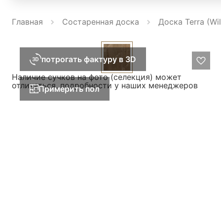
Главная
Состаренная доска
Доска Terra (W
потрогать фактуру в 3D
Наличие сучков на фото (селекция) может
отличаться, подробности у наших менеджеров
Примерить пол