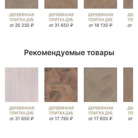
ДЕРЕВЯННАЯ
ДЕРЕВЯННАЯ
ДЕРЕВЯННАЯ
ДЕРЕ
ПЛИТКА ДУБ
ПЛИТКА ДУБ
ПЛИТКА ДУБ
ПЛИТ
КУБ РАТЛИН
ЛИБРОН
ВИНЬЕТТО
ВИН
от 20 230 ₽
от 31 650 ₽
от 18 130 ₽
от 2
(BRUSHED)
РАТЛИН
РАТЛИН
РА
100436
(BRUSHED)
(BRUSHED)
(BR
329759
330248
33
Рекомендуемые товары
ДЕРЕВЯННАЯ
ДЕРЕВЯННАЯ
ДЕРЕВЯННАЯ
ДЕРЕ
ПЛИТКА ДУБ
ПЛИТКА ДУБ
ПЛИТКА ДУБ
ПЛИТ
ЛИБРОН
АРЕЦЦО
ЭФФЕТТО
ВИН
от 31 650 ₽
от 17 790 ₽
от 17 600 ₽
от 1
ЗИМНЯЯ
РАТЛИН
РАТЛИН
РА
СКАЗКА
(BRUSHED)
(BRUSHED)
(BR
(SANDED)
100453
330414
33
329941