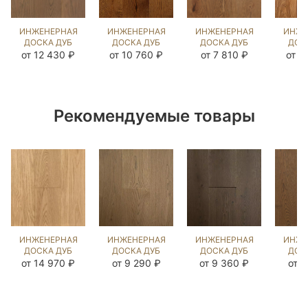
ИНЖЕНЕРНАЯ
ИНЖЕНЕРНАЯ
ИНЖЕНЕРНАЯ
ИНЖЕ
ДОСКА ДУБ
ДОСКА ДУБ
ДОСКА ДУБ
ДОС
ФЛЭТ УАЙТ
18 ВЕК
РОДШЕР NEW
МЕ
от 12 430 ₽
от 10 760 ₽
от 7 810 ₽
от 1
UNI
(BRUSHED)
(BRUSHED)
(BR
(BRUSHED)
1042606
1043302
11
1046160
Рекомендуемые товары
ИНЖЕНЕРНАЯ
ИНЖЕНЕРНАЯ
ИНЖЕНЕРНАЯ
ИНЖЕ
ДОСКА ДУБ
ДОСКА ДУБ
ДОСКА ДУБ
ДОС
UNFINISHED
ЭСТЕЙТ NEW
MISSISSIPPI
СТР
от 14 970 ₽
от 9 290 ₽
от 9 360 ₽
от 7
LOOK UNI
(BRUSHED)
(BRUSHED)
(BRUSHED)
413082
867169
(BR
109921
14