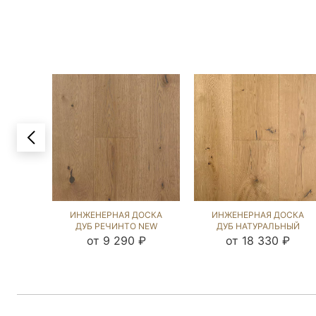
ИНЖЕНЕРНАЯ ДОСКА
ИНЖЕНЕРНАЯ ДОСКА
ДУБ РЕЧИНТО NEW
ДУБ НАТУРАЛЬНЫЙ
(BRUSHED) 1040080
(SANDED) 892698
от 9 290 ₽
от 18 330 ₽