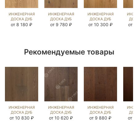
ИНЖЕНЕРНАЯ
ИНЖЕНЕРНАЯ
ИНЖЕНЕРНАЯ
ИНЖЕ
ДОСКА ДУБ
ДОСКА ДУБ
ДОСКА ДУБ
ДОС
UNFINISHED
РЕЧИНТО
НАТУРАЛЬНЫЙ
НАТУ
от 8 180 ₽
от 9 780 ₽
от 10 300 ₽
от 1
LOOK UNI
NEW
(BRUSHED)
(BR
(BRUSHED)
(BRUSHED)
109866
74
140272
1041479
Рекомендуемые товары
ИНЖЕНЕРНАЯ
ИНЖЕНЕРНАЯ
ИНЖЕНЕРНАЯ
ИНЖЕ
ДОСКА ДУБ
ДОСКА ДУБ
ДОСКА ДУБ
ДОС
БЬЁРН
RIBBLE
СИЛ БРАУН
ЧЁ
от 10 830 ₽
от 10 620 ₽
от 9 880 ₽
от 1
(SANDED)
(BRUSHED)
(BRUSHED)
О
423912
570917
202642
(BR
42