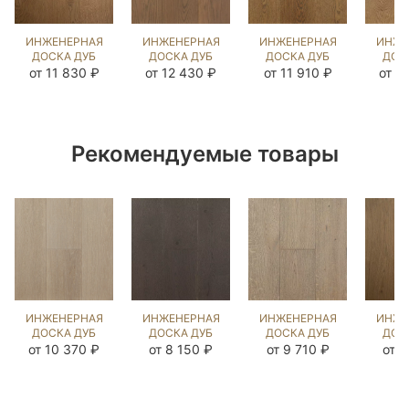
ИНЖЕНЕРНАЯ
ИНЖЕНЕРНАЯ
ИНЖЕНЕРНАЯ
ИНЖЕ
ДОСКА ДУБ
ДОСКА ДУБ
ДОСКА ДУБ
ДОС
БЕРТ
ФЛЭТ УАЙТ
СТРЕЙВУД
РИД
от 11 830 ₽
от 12 430 ₽
от 11 910 ₽
от 1
(BRUSHED)
UNI
(BRUSHED)
(BR
110292
(BRUSHED)
1038704
10
1046160
Рекомендуемые товары
ИНЖЕНЕРНАЯ
ИНЖЕНЕРНАЯ
ИНЖЕНЕРНАЯ
ИНЖЕ
ДОСКА ДУБ
ДОСКА ДУБ
ДОСКА ДУБ
ДОС
МИЛТА OIL
ГРАНД
ЧЕСТ
ЭСТЕ
от 10 370 ₽
от 8 150 ₽
от 9 710 ₽
от 8
(BRUSHED)
(BRUSHED)
(BRUSHED)
(BR
1042456
196573
143867
14