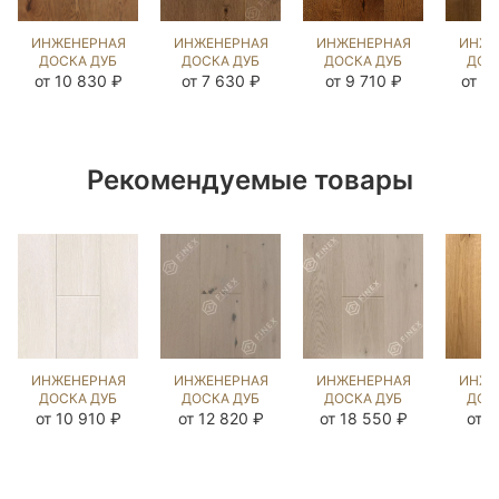
ИНЖЕНЕРНАЯ
ИНЖЕНЕРНАЯ
ИНЖЕНЕРНАЯ
ИНЖЕ
ДОСКА ДУБ
ДОСКА ДУБ
ДОСКА ДУБ
ДОС
РОДШЕР NEW
РИДС
18 ВЕК
LU
от 10 830 ₽
от 7 630 ₽
от 9 710 ₽
от 2
(BRUSHED)
(BRUSHED)
(BRUSHED)
(BR
143893
140316
143939
89
Рекомендуемые товары
ИНЖЕНЕРНАЯ
ИНЖЕНЕРНАЯ
ИНЖЕНЕРНАЯ
ИНЖЕ
ДОСКА ДУБ
ДОСКА ДУБ
ДОСКА ДУБ
ДОС
ИРБИС
ИЛЬБЕРС
ГРЭМ
НАТУ
от 10 910 ₽
от 12 820 ₽
от 18 550 ₽
от 9
(BRUSHED)
ГРЕЙ
(BRUSHED)
(BR
424038
(BRUSHED)
892631
41
202876