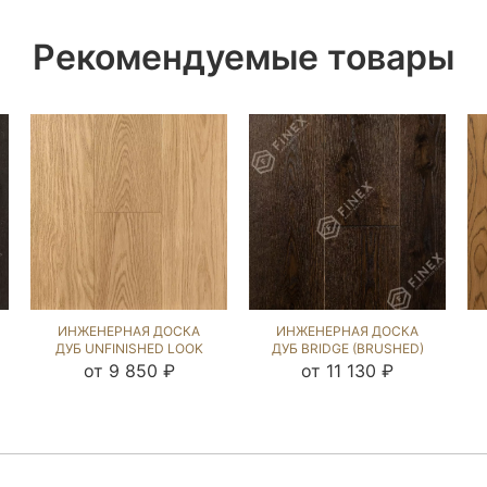
Рекомендуемые товары
ИНЖЕНЕРНАЯ ДОСКА
ИНЖЕНЕРНАЯ ДОСКА
ДУБ UNFINISHED LOOK
ДУБ BRIDGE (BRUSHED)
UNI (BRUSHED) 869052
570931
от 9 850 ₽
от 11 130 ₽