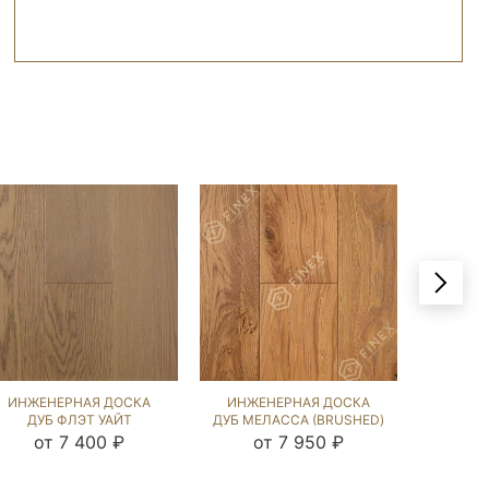
ИНЖЕНЕРНАЯ ДОСКА
ИНЖЕНЕРНАЯ ДОСКА
ИНЖЕ
ДУБ ФЛЭТ УАЙТ
ДУБ МЕЛАССА (BRUSHED)
ДУБ 
(BRUSHED) 143934
143845
от 7 400 ₽
от 7 950 ₽
от