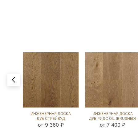
ИНЖЕНЕРНАЯ ДОСКА
ИНЖЕНЕРНАЯ ДОСКА
ДУБ СТРЕЙВУД
ДУБ РИДС OIL (BRUSHED)
(BRUSHED) 1040935
143961
от 9 360 ₽
от 7 400 ₽