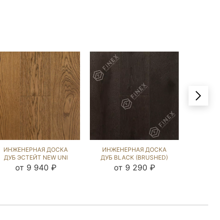
ИНЖЕНЕРНАЯ ДОСКА
ИНЖЕНЕРНАЯ ДОСКА
ИНЖЕ
ДУБ ЭСТЕЙТ NEW UNI
ДУБ BLACK (BRUSHED)
ДУ
(SANDED) 140354
867155
(BRU
от 9 940 ₽
от 9 290 ₽
от